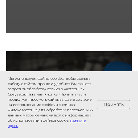
внимания.
03.
Комментарии пользователя.
Возможность оставлять свои
пояснения в электронном
документе.
Мы используем файлы cookies, чтобы сделать
работу с сайтом проще и удобнее. Вы можете
Помощник метролога
запретить обработку сookies в настройках
браузера. Нажимая кнопку «Принять» или
Не имеющая аналогов профессиональная
04.
продолжая просмотр сайта, вы даете согласие
Принять
справочная система для специалистов,
на использование cookies и счетчика
Яндекс.Метрика для обработки персональных
ответственных за точность работы
данных. Чтобы ознакомиться с информацией
измерительных приборов и средств измерений.
об использовании файлов cookie,
нажмите
Система содержит крупнейшую подборку
здесь
.
Сравнение редакций. Быстрый
нормативно-правовых и нормативно-технических
поиск отличий.
документов, справочную и консультационную