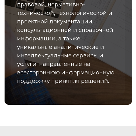
предприятий ведущих отраслей
промышленности России: строительной,
энергетической, нефтегазовой,
машиностроительной и других
Нормативно-техническая
документация (ГОСТ, СНиП, ГН,
Р, ГЭСН и др.)
Нормативно-правовые акты
органов госвласти (законы,
законопроекты, постановления)
Нормативно-правовые акты
органов госвласти (законы,
законопроекты, постановления)