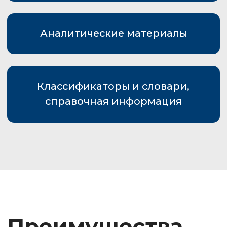
«Техэксперт» — системы нового
поколения, опирающиеся на
передовые программные
разработки.
03.
Надежно
Системам «Техэксперт» доверяют
более 300 тысяч пользователей, и
это число постоянно
увеличивается.
04.
Профессионально
Системы «Техэксперт» создаются