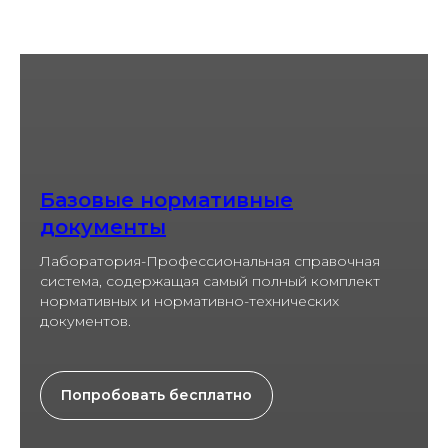
упрощающие
работу
01.
Базовые нормативные
Двухоконный режим. Возможность
документы
работать сразу с двумя
документами.
Лаборатория-Профессиональная справочная
система, содержащая самый полный комплект
нормативных и нормативно-технических
документов.
02.
Попробовать бесплатно
Документы на контроле. Ни одно
изменение не останется без