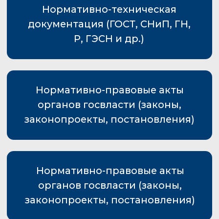
объединяют комплексную достоверную
нормативную и консультационную
информацию, а также уникальные
аналитические и интеллектуальные
сервисы
01.
Уникально
Системы «Техэксперт» занимают
ведущее место на рынке, а по
некоторым сервисам —
единственные в своём роде, не
имеющие аналогов.
02.
Современно