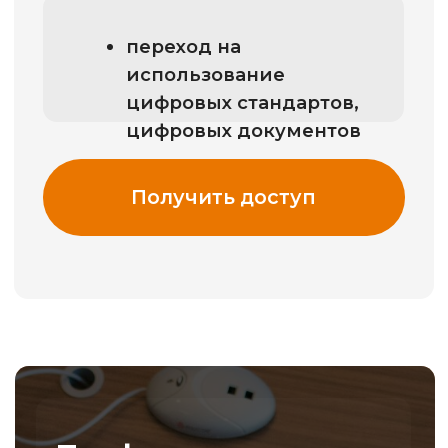
Профессиональные
справочные системы
«ТЕХЭКСПЕРТ»
Профессиональные справочные
системы содержат нормативно-
правовую, нормативно-
техническую документацию,
уникальные сервисы, услуги и
готовые решения для
специалистов предприятий всех
отраслей российской экономики.
В профессиональных справочных
системах «Техэксперт» собран
весь комплекс нормативно-
правовой, нормативно-
технической, технологической и
проектной документации,